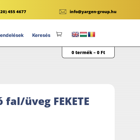
(20) 455 4677
info@yargen-group.hu
endelések
Keresés
0 termék –
0
Ft
ó fal/üveg FEKETE