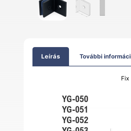
Leírás
További informác
Fix