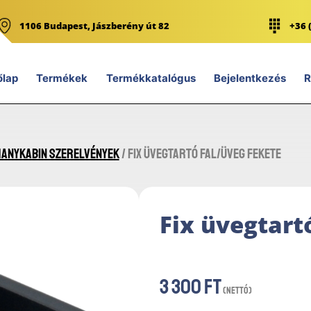
1106 Budapest, Jászberény út 82
+36 
őlap
Termékek
Termékkatalógus
Bejelentkezés
R
hanykabin szerelvények
/ Fix üvegtartó fal/üveg FEKETE
Fix üvegtart
3 300
Ft
(nettó)