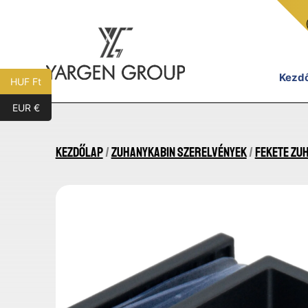
Ugrás
a
tartalomhoz
Kezd
HUF Ft
EUR €
Yargen
Group
Kezdőlap
/
Zuhanykabin szerelvények
/
Fekete zu