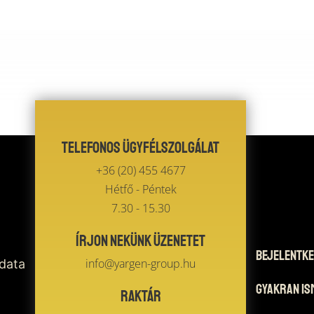
Telefonos ügyfélszolgálat
+36 (20) 455 4677
Hétfő - Péntek
7.30 - 15.30
Írjon nekünk üzenetet
Bejelentke
info@yargen-group.hu
 data
Gyakran Is
Raktár