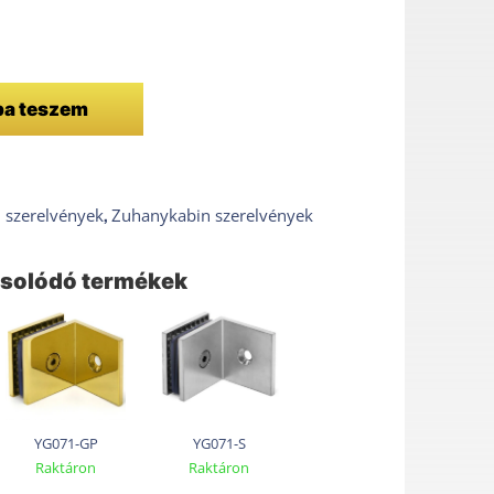
ba teszem
,
 szerelvények
Zuhanykabin szerelvények
solódó termékek
YG071-GP
YG071-S
Raktáron
Raktáron