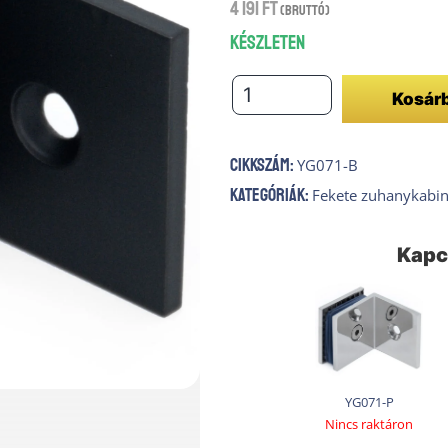
4 191
Ft
(bruttó)
Készleten
Fix
Kosár
üvegtartó
fal/
Cikkszám:
YG071-B
üveg
Kategóriák:
Fekete zuhanykabin
FEKETE
mennyiség
Kapc
YG071-P
Nincs raktáron