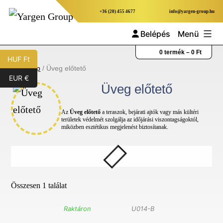
Ugrás
+36 (20) 455 4677
info@yargen-group.hu
a
Belépés
Menü
tartalomhoz
Yargen
0 termék –
0
Ft
HUF Ft
Group
Kezdőlap
/ Üveg előtető
EUR €
Üveg előtető
Az
Üveg előtető
a teraszok, bejárati ajtók vagy más kültéri
területek védelmét szolgálja az időjárási viszontagságoktól,
miközben esztétikus megjelenést biztosítanak.
Összesen 1 találat
Raktáron
U014-B