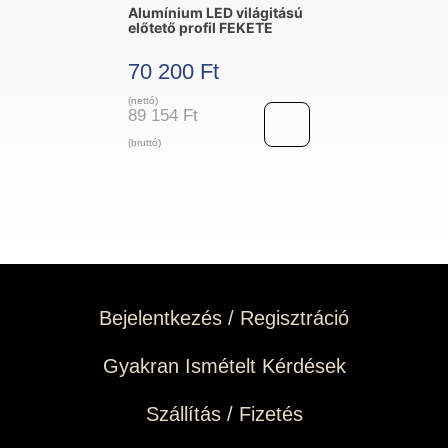
Alumínium LED világitású
előtető profil FEKETE
70 200
Ft
(nettó)
89 154
Ft
(bruttó)
Alumínium
LED
világitású
előtető
profil
Bejelentkezés / Regisztráció
FEKETE
mennyiség
Gyakran Ismételt Kérdések
Szállítás / Fizetés