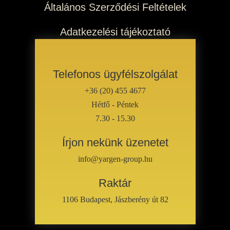
Általános Szerződési Feltételek
Adatkezelési tájékoztató
Telefonos ügyfélszolgálat
+36 (20) 455 4677
Hétfő - Péntek
7.30 - 15.30
Írjon nekünk üzenetet
info@yargen-group.hu
Raktár
1106 Budapest, Jászberény út 82