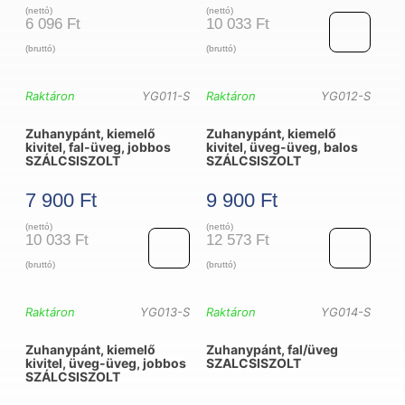
(nettó)
(nettó)
6 096
Ft
10 033
Ft
(bruttó)
(bruttó)
Zuhanypánt,
Raktáron
YG011-S
Raktáron
YG012-S
kiemelő
Zuhanypánt, kiemelő
Zuhanypánt, kiemelő
kivitel,
kivitel, fal-üveg, jobbos
kivitel, üveg-üveg, balos
SZÁLCSISZOLT
SZÁLCSISZOLT
fal-
üveg,
7 900
Ft
9 900
Ft
balos
(nettó)
(nettó)
10 033
Ft
12 573
Ft
SZÁLCSISZOL
(bruttó)
(bruttó)
mennyiség
Zuhanypánt,
Zuhanypánt,
Raktáron
YG013-S
Raktáron
YG014-S
kiemelő
kiemelő
Zuhanypánt, kiemelő
Zuhanypánt, fal/üveg
kivitel,
kivitel,
kivitel, üveg-üveg, jobbos
SZALCSISZOLT
SZÁLCSISZOLT
fal-
üveg-