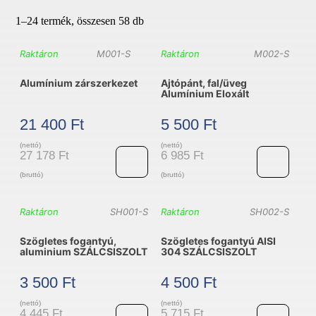
1–24 termék, összesen 58 db
Raktáron
M001-S
Raktáron
M002-S
Alumínium zárszerkezet
Ajtópánt, fal/üveg
Alumínium Eloxált
21 400
Ft
5 500
Ft
(nettó)
(nettó)
27 178
Ft
6 985
Ft
(bruttó)
(bruttó)
Alumínium
Ajtópánt,
Raktáron
SH001-S
Raktáron
SH002-S
zárszerkezet
fal/
Szögletes fogantyú,
Szögletes fogantyú AISI
mennyiség
üveg
aluminium SZÁLCSISZOLT
304 SZÁLCSISZOLT
Alumínium
3 500
Ft
4 500
Ft
Eloxált
(nettó)
(nettó)
mennyiség
4 445
Ft
5 715
Ft