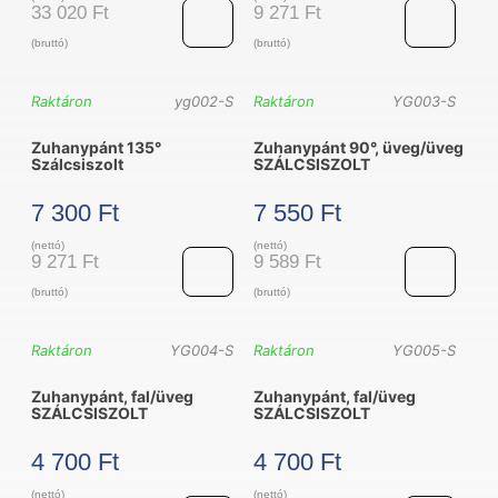
33 020
Ft
9 271
Ft
(bruttó)
(bruttó)
Tolóajtós
Zuhanypánt,
Raktáron
yg002-S
Raktáron
YG003-S
zuhanykabin
üveg/
Zuhanypánt 135°
Zuhanypánt 90°, üveg/üveg
szett
üveg
Szálcsiszolt
SZÁLCSISZOLT
SZÁLCSISZOLT
SZÁLCSISZOL
7 300
Ft
7 550
Ft
mennyiség
mennyiség
(nettó)
(nettó)
9 271
Ft
9 589
Ft
(bruttó)
(bruttó)
Zuhanypánt
Zuhanypánt
Raktáron
YG004-S
Raktáron
YG005-S
135°
90°,
Zuhanypánt, fal/üveg
Zuhanypánt, fal/üveg
Szálcsiszolt
üveg/
SZÁLCSISZOLT
SZÁLCSISZOLT
mennyiség
üveg
4 700
Ft
4 700
Ft
SZÁLCSISZOL
(nettó)
(nettó)