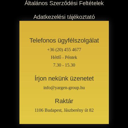
Általános Szerződési Feltételek
Adatkezelési tájékoztató
Telefonos ügyfélszolgálat
+36 (20) 455 4677
Hétfő - Péntek
7.30 - 15.30
Írjon nekünk üzenetet
info@yargen-group.hu
Raktár
1106 Budapest, Jászberény út 82