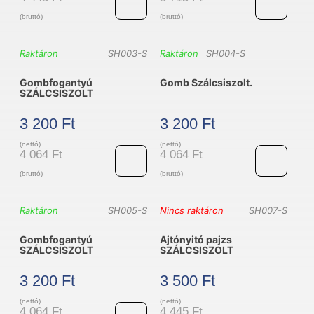
(bruttó)
(bruttó)
Szögletes
Szögletes
Raktáron
SH003-S
Raktáron
SH004-S
fogantyú,
fogantyú
Gombfogantyú
Gomb Szálcsiszolt.
aluminium
AISI
SZÁLCSISZOLT
SZÁLCSISZOLT
304
3 200
Ft
3 200
Ft
mennyiség
SZÁLCSISZOL
(nettó)
(nettó)
mennyiség
4 064
Ft
4 064
Ft
(bruttó)
(bruttó)
Gombfogantyú
Gomb
Raktáron
SH005-S
Nincs raktáron
SH007-S
SZÁLCSISZOLT
Szálcsiszolt.
Gombfogantyú
Ajtónyitó pajzs
mennyiség
mennyiség
SZÁLCSISZOLT
SZÁLCSISZOLT
3 200
Ft
3 500
Ft
(nettó)
(nettó)
4 064
Ft
4 445
Ft