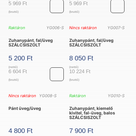
mennyiség
5 969
Ft
5 969
Ft
(bruttó)
(bruttó)
Zuhanypánt,
Zuhanypánt,
Raktáron
YG006-S
Nincs raktáron
YG007-S
fal/
fal/
Zuhanypánt, fal/üveg
Zuhanypánt, fal/üveg
üveg
üveg
SZÁLCSISZOLT
SZÁLCSISZOLT
SZÁLCSISZOLT
SZÁLCSISZOL
5 200
Ft
8 050
Ft
mennyiség
mennyiség
(nettó)
(nettó)
6 604
Ft
10 224
Ft
(bruttó)
(bruttó)
Zuhanypánt,
Nincs raktáron
YG008-S
Raktáron
YG010-S
fal/
Pánt üveg/üveg
Zuhanypánt, kiemelő
üveg
kivitel, fal-üveg, balos
SZÁLCSISZOLT
SZÁLCSISZOLT
mennyiség
4 800
Ft
7 900
Ft