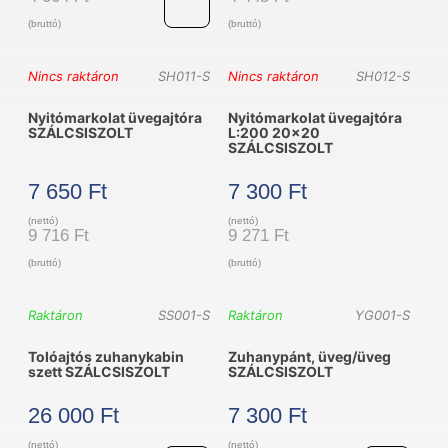
(bruttó)
(bruttó)
Gombfogantyú
Nincs raktáron
SH011-S
Nincs raktáron
SH012-S
SZÁLCSISZOLT
Nyitómarkolat üvegajtóra
Nyitómarkolat üvegajtóra
mennyiség
SZÁLCSISZOLT
L:200 20×20
SZÁLCSISZOLT
7 650
Ft
7 300
Ft
(nettó)
(nettó)
9 716
Ft
9 271
Ft
(bruttó)
(bruttó)
Raktáron
SS001-S
Raktáron
YG001-S
Tolóajtós zuhanykabin
Zuhanypánt, üveg/üveg
szett SZÁLCSISZOLT
SZÁLCSISZOLT
26 000
Ft
7 300
Ft
(nettó)
(nettó)