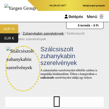
Ugrás
+36 (20) 455 4677
info@yargen-group.hu
a
Belépés
Menü
tartalomhoz
Yargen
0 termék –
0
Ft
HUF Ft
Group
Kezdőlap
/
Zuhanykabin szerelvények
/ Szálcsiszolt
EUR €
zuhanykabin szerelvények
Szálcsiszolt
zuhanykabin
szerelvények
A zuhanykabin szerelvényeket többféle színben is
megtalálja kínálatunkban. Ebben a kategóriában a
szálcsiszolt
szerelvényeket találja egy helyen.