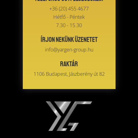
+36 (20) 455 4677
Hétfő - Péntek
7.30 - 15.30
Írjon nekünk üzenetet
info@yargen-group.hu
Raktár
1106 Budapest, Jászberény út 82