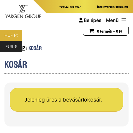
Ugrás
+36 (20) 455 4677
info@yargen-group.hu
a
Belépés
Menü
tartalomhoz
Yargen
0 termék –
0
Ft
HUF Ft
Group
EUR €
Kezdőlap
/
Kosár
Kosár
Jelenleg üres a bevásárlókosár.