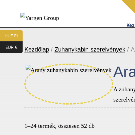
Ugrás
a
tartalomhoz
Kez
Yargen
HUF Ft
Group
EUR €
Kezdőlap
/
Zuhanykabin szerelvények
/ A
Ar
A zuhany
szerelvé
1–24 termék, összesen 52 db