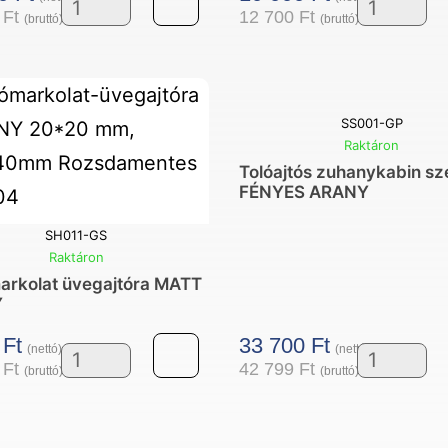
5
Ft
12 700
Ft
(bruttó)
(bruttó)
Törölköző
Nyitómarko
tartós
üvegajtóra
zuhany
ARANY
ajtó
mennyisé
SS001-GP
fogantyú
Raktáron
Tolóajtós zuhanykabin sz
MATT
FÉNYES ARANY
ARANY
mennyiség
SH011-GS
Raktáron
arkolat üvegajtóra MATT
Y
0
Ft
33 700
Ft
(nettó)
(nettó)
9
Ft
42 799
Ft
(bruttó)
(bruttó)
Nyitómarkolat
Tolóajtós
üvegajtóra
zuhanykab
MATT
szett