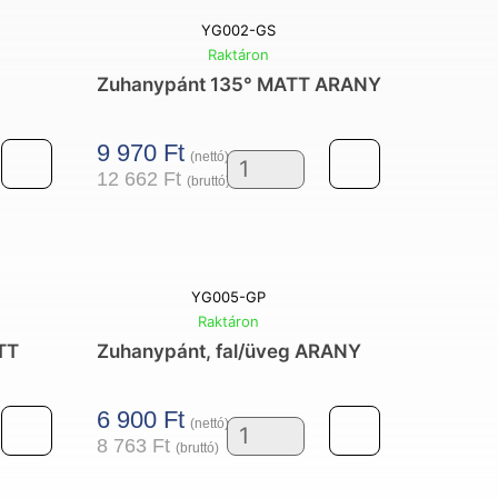
MATT
YG002-GS
arany
Raktáron
Zuhanypánt 135° MATT ARANY
g
mennyiség
9 970
Ft
(nettó)
12 662
Ft
(bruttó)
t
Zuhanypánt
135°
MATT
g
ARANY
YG005-GP
mennyiség
Raktáron
TT
Zuhanypánt, fal/üveg ARANY
6 900
Ft
(nettó)
8 763
Ft
(bruttó)
t,
Zuhanypánt,
fal/