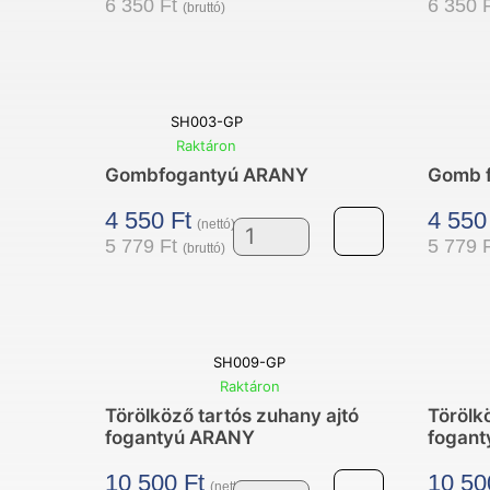
6 350
Ft
6 350
(bruttó)
SH003-GP
Raktáron
Gombfogantyú ARANY
Gomb f
4 550
Ft
4 55
(nettó)
5 779
Ft
5 779
(bruttó)
Gombfogantyú
ARANY
mennyiség
SH009-GP
Raktáron
Törölköző tartós zuhany ajtó
Törölk
fogantyú ARANY
fogan
10 500
Ft
10 5
(nettó)