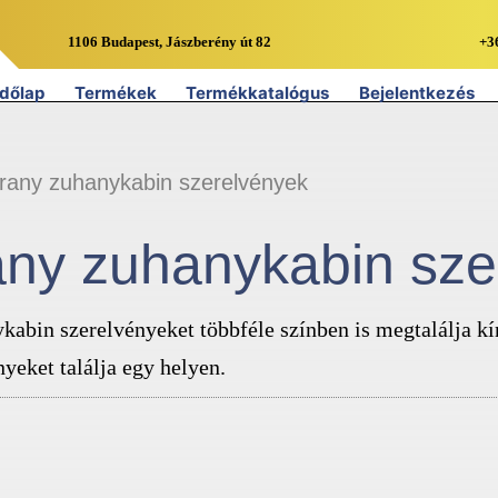
1106 Budapest, Jászberény út 82
+3
dőlap
Termékek
Termékkatalógus
Bejelentkezés
rany zuhanykabin szerelvények
any zuhanykabin sze
kabin szerelvényeket többféle színben is megtalálja k
nyeket találja egy helyen.