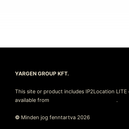
üveg/
üveg
mennyiség
YARGEN GROUP KFT.
This site or product includes IP2Location LITE
available from
https://lite.ip2location.com
.
©
Minden jog fenntartva 2026