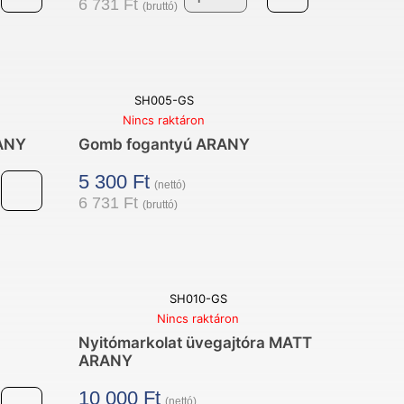
6 731
Ft
(bruttó)
Szögletes
Fogantyú
MATT
g
ARANY
SH005-GS
mennyiség
Nincs raktáron
ANY
Gomb fogantyú ARANY
5 300
Ft
(nettó)
6 731
Ft
(bruttó)
ntyú
g
SH010-GS
Nincs raktáron
Nyitómarkolat üvegajtóra MATT
ARANY
10 000
Ft
(nettó)