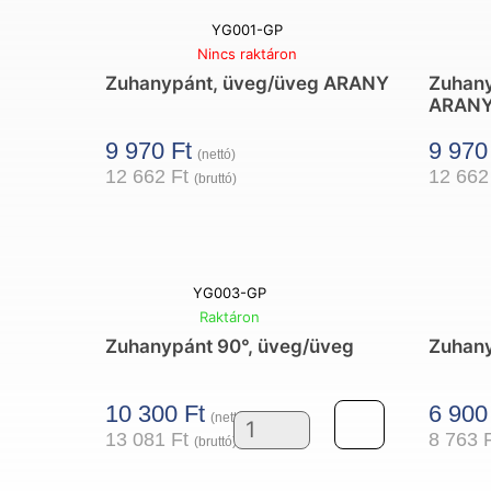
mennyiség
YG001-GP
Nincs raktáron
Zuhanypánt, üveg/üveg ARANY
Zuhan
ARAN
9 970
Ft
9 97
(nettó)
12 662
Ft
12 66
(bruttó)
YG003-GP
Raktáron
Zuhanypánt 90°, üveg/üveg
Zuhany
10 300
Ft
6 90
(nettó)
13 081
Ft
8 763
(bruttó)
Zuhanypánt
90°,