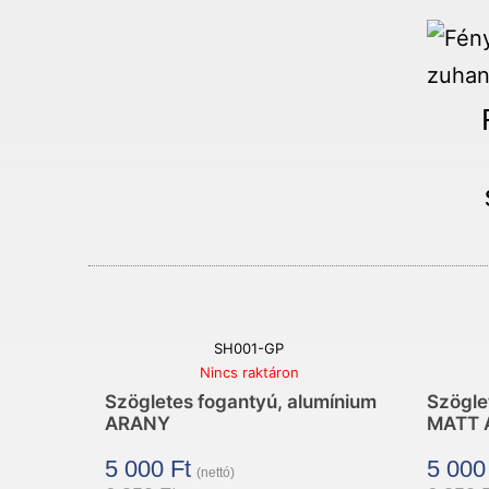
SH001-GP
Nincs raktáron
Szögletes fogantyú, alumínium
Szögle
ARANY
MATT 
5 000
Ft
5 00
(nettó)