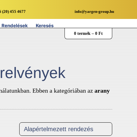
6 (20) 455 4677
info@yargen-group.hu
Rendelések
Keresés
0 termék –
0
Ft
relvények
ínálatunkban. Ebben a kategóriában az
arany