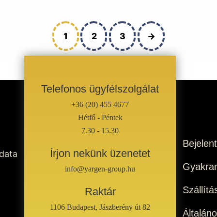
üveg
üveg
ARANY
MATT
1
2
3
→
mennyiség
ARANY
mennyisé
Telefonos ügyfélszolgálat
+36 (20) 455 4677
Hétfő - Péntek
7.30 - 15.30
Bejelen
Írjon nekünk üzenetet
 data
Gyakran
info@yargen-group.hu
Szállítá
Raktár
1106 Budapest, Jászberény út 82
Általán