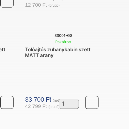
12 700
Ft
(bruttó)
lat
g
SS001-GS
Raktáron
ett
Tolóajtós zuhanykabin szett
MATT arany
33 700
Ft
(nettó)
42 799
Ft
(bruttó)
Tolóajtós
in
zuhanykabin
szett