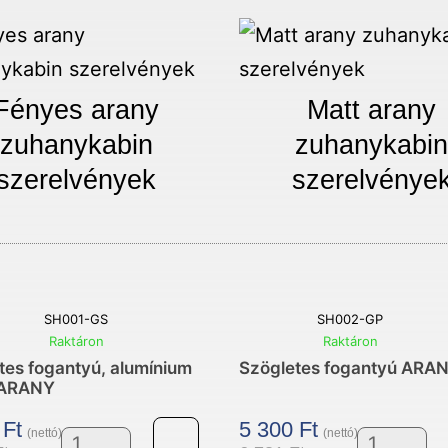
Fényes arany
Matt arany
zuhanykabin
zuhanykabi
szerelvények
szerelvénye
SH001-GS
SH002-GP
Raktáron
Raktáron
tes fogantyú, alumínium
Szögletes fogantyú ARA
ARANY
0
Ft
5 300
Ft
(nettó)
(nettó)