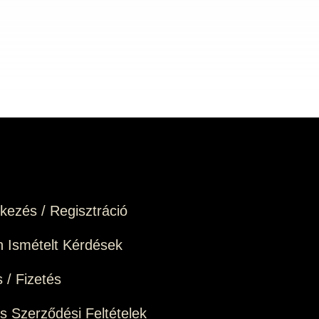
üveg
ARANY
mennyiség
g
tkezés / Regisztráció
 Ismételt Kérdések
s / Fizetés
os Szerződési Feltételek