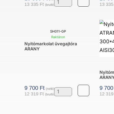
13 335
Ft
13 33
(bruttó)
Törölköző
tartós
zuhany
ajtó
SH011-GP
fogantyú
Raktáron
Nyitómarkolat üvegajtóra
ARANY
ARANY
mennyiség
Nyitóm
ARAN
9 700
Ft
9 70
(nettó)
12 319
Ft
12 31
(bruttó)
Nyitómarkolat
üvegajtóra
ARANY