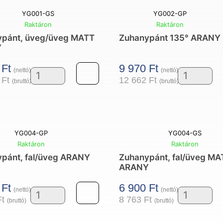
ARANY
FÉNYES
YG001-GS
YG002-GP
mennyiség
ARANY
Raktáron
Raktáron
ypánt, üveg/üveg MATT
Zuhanypánt 135° ARANY
mennyisé
Y
0
Ft
9 970
Ft
(nettó)
(nettó)
2
Ft
12 662
Ft
(bruttó)
(bruttó)
Zuhanypánt,
Zuhanypán
üveg/
135°
üveg
ARANY
MATT
mennyisé
YG004-GP
YG004-GS
ARANY
Raktáron
Raktáron
pánt, fal/üveg ARANY
Zuhanypánt, fal/üveg MA
mennyiség
ARANY
0
Ft
6 900
Ft
(nettó)
(nettó)
Ft
8 763
Ft
(bruttó)
(bruttó)
Zuhanypánt,
Zuhanypán
fal/
fal/