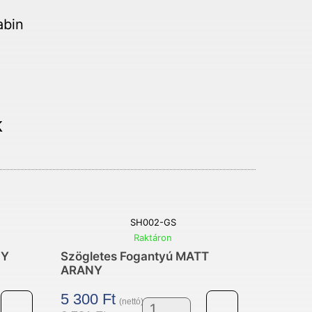
n
k
SH002-GS
Raktáron
NY
Szögletes Fogantyú MATT
ARANY
5 300
Ft
(nettó)