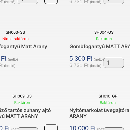
Ft
6 731
Ft
(bruttó)
(bruttó)
Szögletes
Szögletes
fogantyú,
fogantyú
alumínium
ARANY
MATT
mennyisé
SH003-GS
SH004-GS
ARANY
Nincs raktáron
Raktáron
ogantyú Matt Arany
Gombfogantyú MATT AR
mennyiség
0
Ft
5 300
Ft
(nettó)
(nettó)
Ft
6 731
Ft
(bruttó)
(bruttó)
Gombfoga
MATT
ARANY
mennyisé
SH009-GS
SH010-GP
Raktáron
Raktáron
öző tartós zuhany ajtó
Nyitómarkolat üvegajtóra
tyú MATT ARANY
ARANY
00
Ft
10 000
Ft
(nettó)
(nettó)