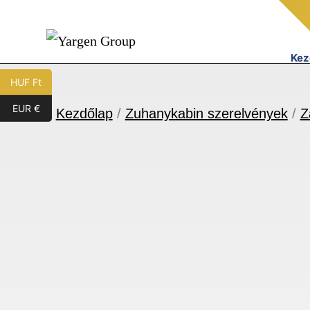
Ugrás
a
tartalomhoz
Kez
Yargen
HUF Ft
Group
EUR €
Kezdőlap
/
Zuhanykabin szerelvények
/
Z