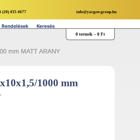
6 (20) 455 4677
info@yargen-group.hu
Rendelések
Keresés
0 termék –
0
Ft
/1000 mm MATT ARANY
0x10x1,5/1000 mm
Y