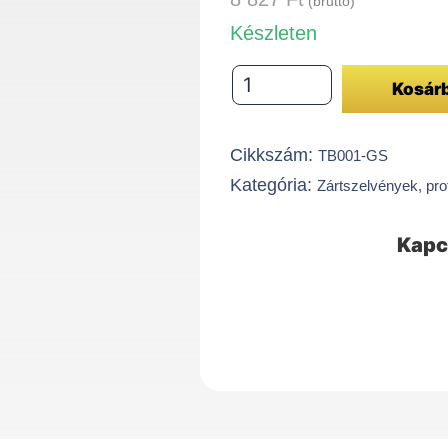
(bruttó)
Készleten
Zártszelvény30x10x1,5
Kosár
mm
MATT
Cikkszám:
TB001-GS
ARANY
Kategória:
Zártszelvények, prof
mennyiség
Kapc