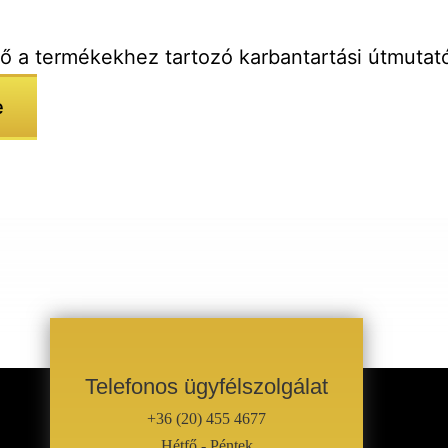
tő a termékekhez tartozó karbantartási útmutat
e
Telefonos ügyfélszolgálat
+36 (20) 455 4677
Hétfő - Péntek