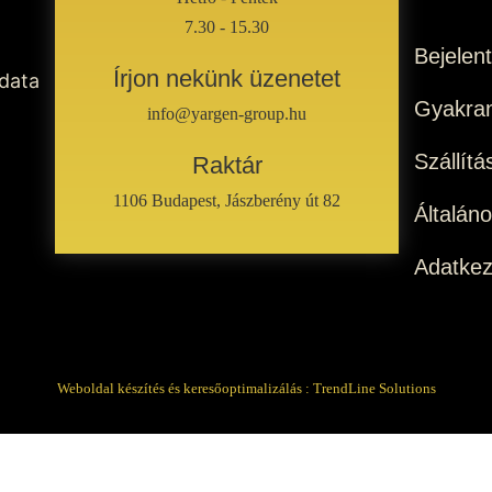
7.30 - 15.30
Bejelen
Írjon nekünk üzenetet
 data
Gyakran
info@yargen-group.hu
Szállítá
Raktár
1106 Budapest, Jászberény út 82
Általán
Adatkez
Weboldal készítés és keresőoptimalizálás :
TrendLine Solutions