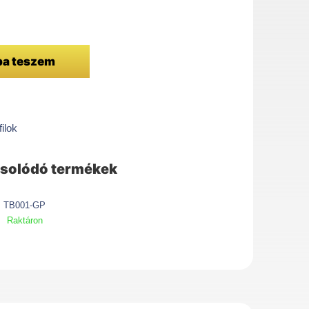
/1000
ba teszem
ilok
solódó termékek
TB001-GP
Raktáron