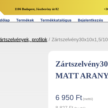
1106 Budapest, Jászberény út 82
+3
dőlap
Termékek
Termékkatalógus
Bejelentkezés
ártszelvények, profilok
/ Zártszelvény30x10x1,5
Zártszelvény3
MATT ARAN
6 950
Ft
(nettó)
8 827
Ft