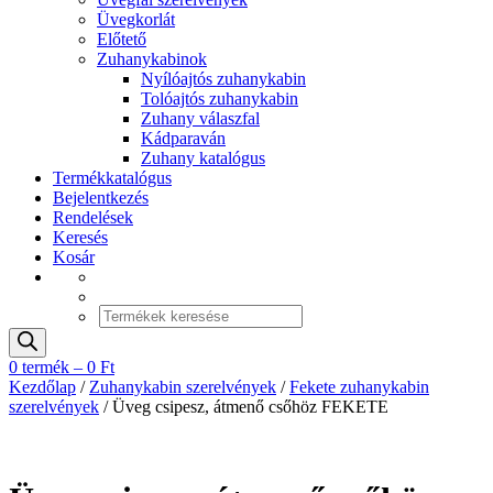
Üvegkorlát
Előtető
Zuhanykabinok
Nyílóajtós zuhanykabin
Tolóajtós zuhanykabin
Zuhany válaszfal
Kádparaván
Zuhany katalógus
Termékkatalógus
Bejelentkezés
Rendelések
Keresés
Kosár
Products
search
0 termék –
0
Ft
Kezdőlap
/
Zuhanykabin szerelvények
/
Fekete zuhanykabin
szerelvények
/ Üveg csipesz, átmenő csőhöz FEKETE