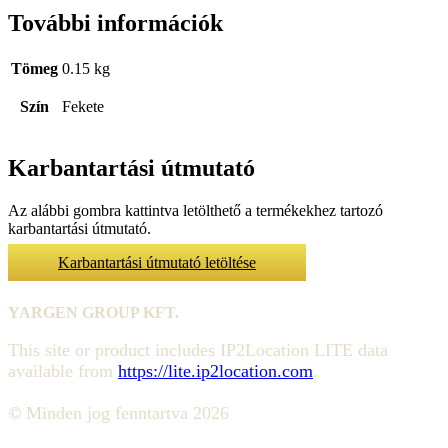
További információk
Tömeg
0.15 kg
Szín
Fekete
Karbantartási útmutató
Az alábbi gombra kattintva letölthető a termékekhez tartozó
karbantartási útmutató.
Karbantartási útmutató letöltése
YARGEN GROUP KFT.
This site or product includes IP2Location LITE data
available from
https://lite.ip2location.com
.
©
Minden jog fenntartva 2026