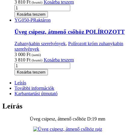
3 810
Ft
Kosárba teszem
(bruttó)
Üveg
csipesz,
Kosárba teszem
átmenő
YG050-P
Raktáron
csőhöz
SZÁLCSISZOLT
Üveg csipesz, átmenő csőhöz POLÍROZOTT
mennyiség
Zuhanykabin szerelvények
,
Polírozott króm zuhanykabin
szerelvények
3 000
Ft
(nettó)
3 810
Ft
Kosárba teszem
(bruttó)
Üveg
csipesz,
Kosárba teszem
átmenő
csőhöz
Leírás
POLÍROZOTT
További információk
mennyiség
Karbantartási útmutató
Leírás
Üveg csipesz, átmenő csőhöz D:19 mm