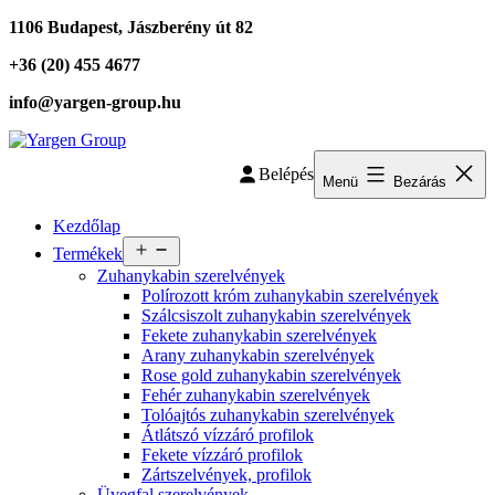
Ugrás
1106 Budapest, Jászberény út 82
a
+36 (20) 455 4677
tartalomhoz
info@yargen-group.hu
Yargen
Belépés
Group
Menü
Bezárás
Kezdőlap
Menü
Termékek
megnyitása
Zuhanykabin szerelvények
Polírozott króm zuhanykabin szerelvények
Szálcsiszolt zuhanykabin szerelvények
Fekete zuhanykabin szerelvények
Arany zuhanykabin szerelvények
Rose gold zuhanykabin szerelvények
Fehér zuhanykabin szerelvények
Tolóajtós zuhanykabin szerelvények
Átlátszó vízzáró profilok
Fekete vízzáró profilok
Zártszelvények, profilok
Üvegfal szerelvények