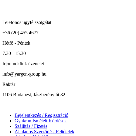
Telefonos ügyfélszolgálat
+36 (20) 455 4677
Hétfő - Péntek
7.30 - 15.30
Írjon nekünk üzenetet
info@yargen-group.hu
Raktár
1106 Budapest, Jászberény út 82
Bejelentkezés / Regisztráció
Gyakran Ismételt Kérdések
Szállítás / Fizetés
Általános Szerződési Feltételek