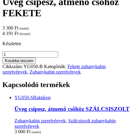
Üveg csipesz, átmenő csőhöz
FEKETE
3 300
Ft
(nettó)
4 191
Ft
(bruttó)
Készleten
Üveg
csipesz,
Kosárba teszem
átmenő
Cikkszám:
YG050-B
Kategóriák:
Fekete zuhanykabin
csőhöz
szerelvények
,
Zuhanykabin szerelvények
FEKETE
mennyiség
Kapcsolódó termékek
YG050-S
Raktáron
Üveg csipesz, átmenő csőhöz SZÁLCSISZOLT
Zuhanykabin szerelvények
,
Szálcsiszolt zuhanykabin
szerelvények
3 000
Ft
(nettó)