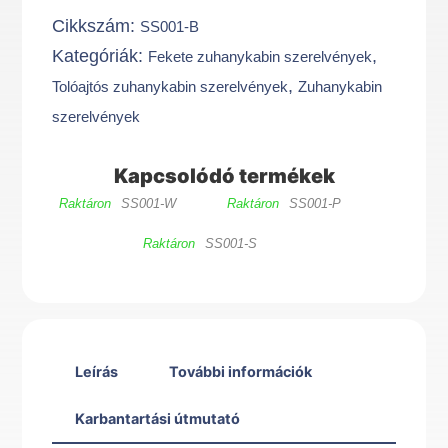
szett
Cikkszám:
SS001-B
FEKETE
Kategóriák:
,
Fekete zuhanykabin szerelvények
mennyiség
,
Tolóajtós zuhanykabin szerelvények
Zuhanykabin
szerelvények
Kapcsolódó termékek
Raktáron
SS001-W
Raktáron
SS001-P
Raktáron
SS001-S
Leírás
További információk
Karbantartási útmutató