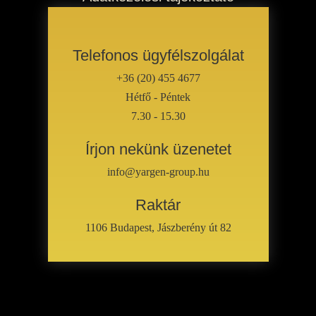
Telefonos ügyfélszolgálat
+36 (20) 455 4677
Hétfő - Péntek
7.30 - 15.30
Írjon nekünk üzenetet
info@yargen-group.hu
Raktár
1106 Budapest, Jászberény út 82