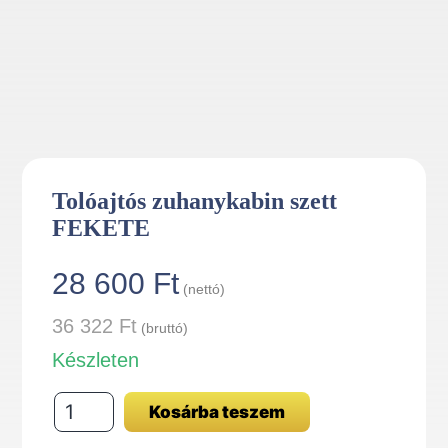
Tolóajtós zuhanykabin szett
FEKETE
28 600
Ft
(nettó)
36 322
Ft
(bruttó)
Készleten
Tolóajtós
Kosárba teszem
zuhanykabin