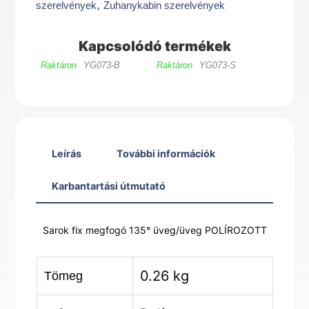
,
szerelvények
Zuhanykabin szerelvények
üveg
POLÍROZOTT
Kapcsolódó termékek
mennyiség
Raktáron
YG073-B
Raktáron
YG073-S
Leírás
További információk
Karbantartási útmutató
Sarok fix megfogó 135° üveg/üveg POLÍROZOTT
0.26 kg
Tömeg