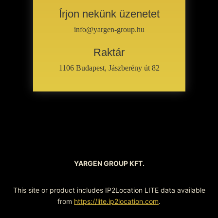
Írjon nekünk üzenetet
info@yargen-group.hu
Raktár
1106 Budapest, Jászberény út 82
YARGEN GROUP KFT.
This site or product includes IP2Location LITE data available
from
https://lite.ip2location.com
.