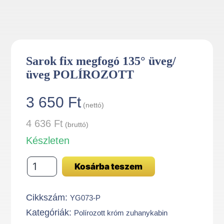
Sarok fix megfogó 135° üveg/
üveg POLÍROZOTT
3 650
Ft
(nettó)
4 636
Ft
(bruttó)
Készleten
Sarok
Kosárba teszem
fix
megfogó
Cikkszám:
YG073-P
135°
Kategóriák:
Polírozott króm zuhanykabin
üveg/