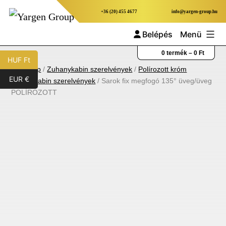
Ugrás
+36 (20) 455 4677
info@yargen-group.hu
a
Belépés
Menü
tartalomhoz
Yargen
0 termék –
0
Ft
HUF Ft
Group
Kezdőlap
/
Zuhanykabin szerelvények
/
Polírozott króm
EUR €
zuhanykabin szerelvények
/ Sarok fix megfogó 135° üveg/üveg
POLÍROZOTT