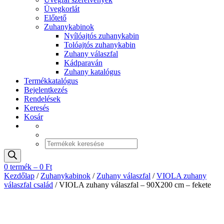
Üvegkorlát
Előtető
Zuhanykabinok
Nyílóajtós zuhanykabin
Tolóajtós zuhanykabin
Zuhany válaszfal
Kádparaván
Zuhany katalógus
Termékkatalógus
Bejelentkezés
Rendelések
Keresés
Kosár
Products
search
0 termék –
0
Ft
Kezdőlap
/
Zuhanykabinok
/
Zuhany válaszfal
/
VIOLA zuhany
válaszfal család
/ VIOLA zuhany válaszfal – 90X200 cm – fekete