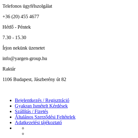
Telefonos ügyfélszolgálat
+36 (20) 455 4677
Hétfő - Péntek
7.30 - 15.30
Írjon nekünk üzenetet
info@yargen-group.hu
Raktár
1106 Budapest, Jászberény út 82
Bejelentkezés / Regisztráció
Gyakran Ismételt Kérdések
Szállítás / Fizetés
Általános Szerződési Feltételek
Adatkezelési tájékoztató