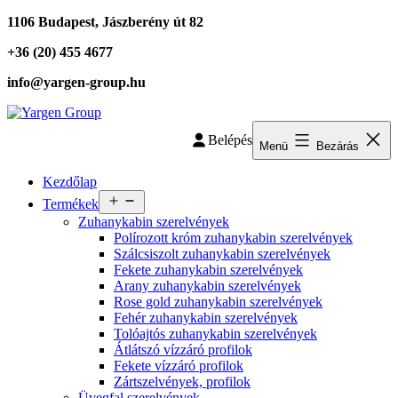
Ugrás
1106 Budapest, Jászberény út 82
a
+36 (20) 455 4677
tartalomhoz
info@yargen-group.hu
Yargen
Belépés
Group
Menü
Bezárás
Kezdőlap
Menü
Termékek
megnyitása
Zuhanykabin szerelvények
Polírozott króm zuhanykabin szerelvények
Szálcsiszolt zuhanykabin szerelvények
Fekete zuhanykabin szerelvények
Arany zuhanykabin szerelvények
Rose gold zuhanykabin szerelvények
Fehér zuhanykabin szerelvények
Tolóajtós zuhanykabin szerelvények
Átlátszó vízzáró profilok
Fekete vízzáró profilok
Zártszelvények, profilok
Üvegfal szerelvények