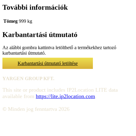
További információk
Tömeg
999 kg
Karbantartási útmutató
Az alábbi gombra kattintva letölthető a termékekhez tartozó
karbantartási útmutató.
Karbantartási útmutató letöltése
YARGEN GROUP KFT.
This site or product includes IP2Location LITE data
available from
https://lite.ip2location.com
.
©
Minden jog fenntartva 2026