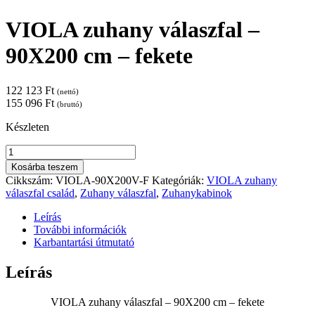
VIOLA zuhany válaszfal –
90X200 cm – fekete
122 123
Ft
(nettó)
155 096
Ft
(bruttó)
Készleten
VIOLA
zuhany
Kosárba teszem
válaszfal
Cikkszám:
VIOLA-90X200V-F
Kategóriák:
VIOLA zuhany
-
válaszfal család
,
Zuhany válaszfal
,
Zuhanykabinok
90X200
cm
Leírás
-
További információk
fekete
Karbantartási útmutató
mennyiség
Leírás
VIOLA zuhany válaszfal – 90X200 cm – fekete