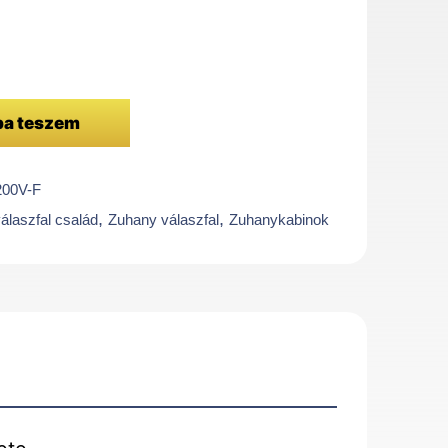
ba teszem
00V-F
,
,
laszfal család
Zuhany válaszfal
Zuhanykabinok