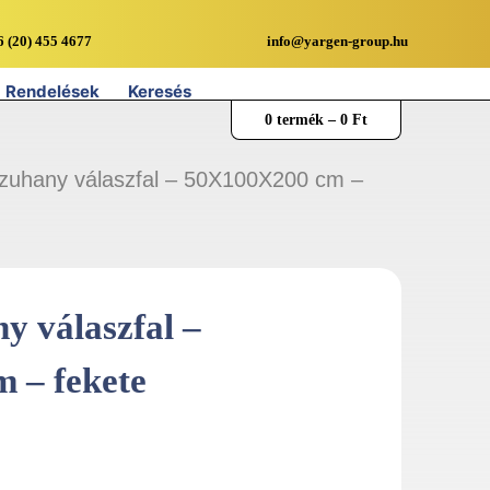
6 (20) 455 4677
info@yargen-group.hu
Rendelések
Keresés
0 termék –
0
Ft
uhany válaszfal – 50X100X200 cm –
 válaszfal –
 – fekete