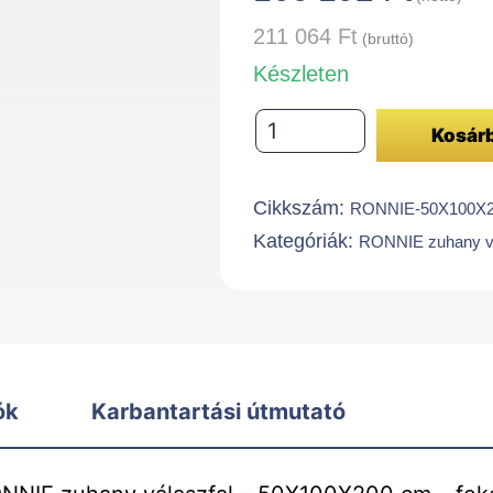
211 064
Ft
(bruttó)
Készleten
RONNIE
Kosár
zuhany
válaszfal
Cikkszám:
RONNIE-50X100X2
-
Kategóriák:
RONNIE zuhany vá
50X100X200
cm
-
fekete
mennyiség
ók
Karbantartási útmutató