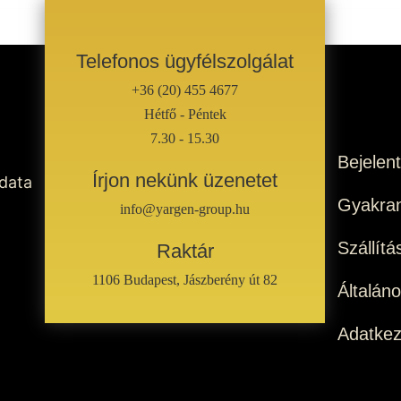
Telefonos ügyfélszolgálat
+36 (20) 455 4677
Hétfő - Péntek
7.30 - 15.30
Bejelen
Írjon nekünk üzenetet
 data
Gyakran
info@yargen-group.hu
Szállítá
Raktár
1106 Budapest, Jászberény út 82
Általán
Adatkez