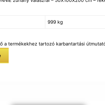
NNIE zuhany válaszfal – 50X100X200 cm – fek
999 kg
tő a termékekhez tartozó karbantartási útmutat
e