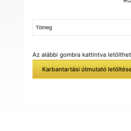
RO
Tömeg
Az alábbi gombra kattintva letölthe
Karbantartási útmutató letöltés