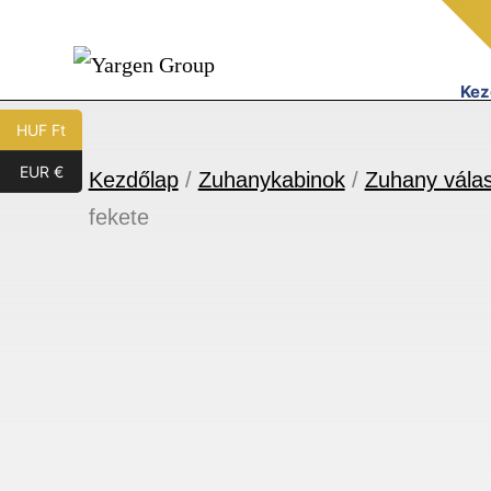
Ugrás
a
tartalomhoz
Kez
Yargen
HUF Ft
Group
EUR €
Kezdőlap
/
Zuhanykabinok
/
Zuhany válas
fekete