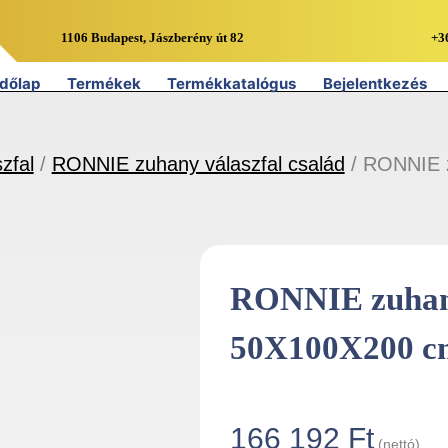
1106 Budapest, Jászberény út 82
+3
dőlap
Termékek
Termékkatalógus
Bejelentkezés
zfal
/
RONNIE zuhany válaszfal család
/ RONNIE z
RONNIE zuhany
50X100X200 cm
166 192
Ft
(nettó)