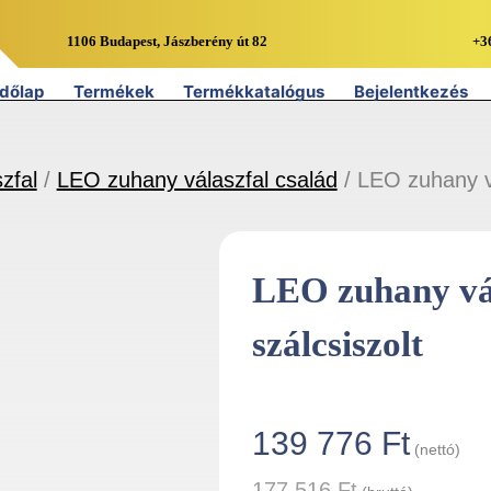
1106 Budapest, Jászberény út 82
+3
dőlap
Termékek
Termékkatalógus
Bejelentkezés
zfal
/
LEO zuhany válaszfal család
/ LEO zuhany v
LEO zuhany vá
szálcsiszolt
139 776
Ft
(nettó)
177 516
Ft