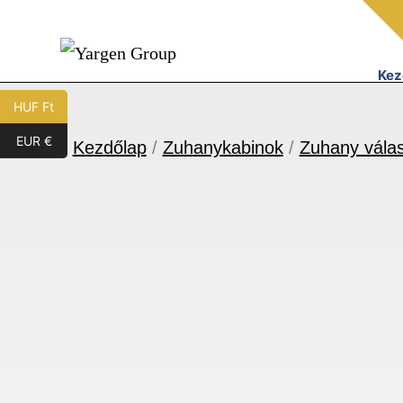
Ugrás
a
tartalomhoz
Kez
Yargen
HUF Ft
Group
EUR €
Kezdőlap
/
Zuhanykabinok
/
Zuhany válas