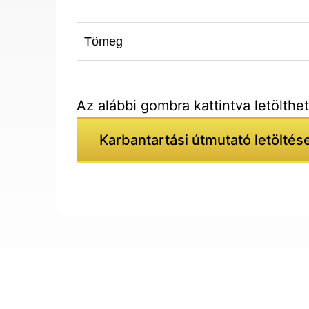
Tömeg
Az alábbi gombra kattintva letölthe
Karbantartási útmutató letöltés