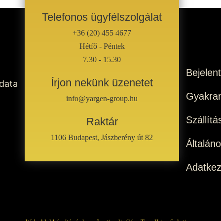
Telefonos ügyfélszolgálat
+36 (20) 455 4677
Hétfő - Péntek
7.30 - 15.30
Bejelen
Írjon nekünk üzenetet
 data
Gyakran
info@yargen-group.hu
Szállítá
Raktár
1106 Budapest, Jászberény út 82
Általán
Adatkez