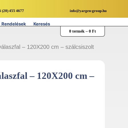
6 (20) 455 4677
info@yargen-group.hu
Rendelések
Keresés
0 termék –
0
Ft
álaszfal – 120X200 cm – szálcsiszolt
laszfal – 120X200 cm –