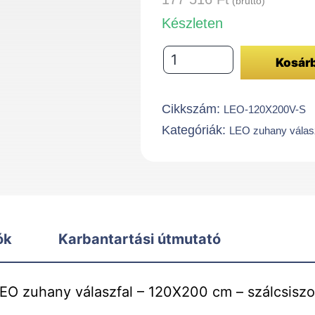
(bruttó)
Készleten
LEO
Kosár
zuhany
válaszfal
Cikkszám:
LEO-120X200V-S
-
Kategóriák:
LEO zuhany válasz
120X200
cm
-
szálcsiszolt
mennyiség
ók
Karbantartási útmutató
EO zuhany válaszfal – 120X200 cm – szálcsiszo