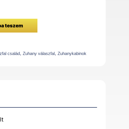
ba teszem
,
,
fal család
Zuhany válaszfal
Zuhanykabinok
lt