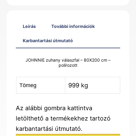
-
polírozott
mennyiség
Leírás
További információk
Karbantartási útmutató
JOHNNIE zuhany válaszfal – 80X200 cm –
polírozott
999 kg
Tömeg
Az alábbi gombra kattintva
letölthető a termékekhez tartozó
karbantartási útmutató.