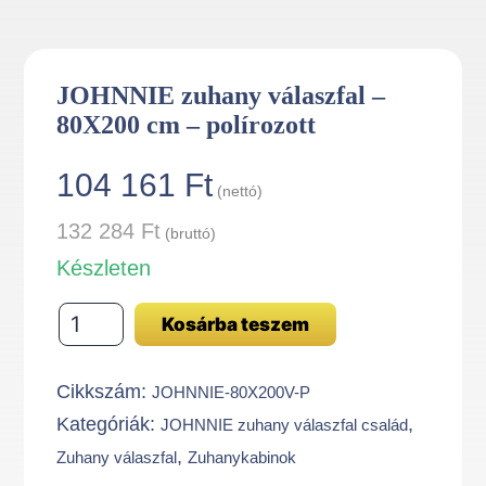
JOHNNIE zuhany válaszfal –
80X200 cm – polírozott
104 161
Ft
(nettó)
132 284
Ft
(bruttó)
Készleten
JOHNNIE
Kosárba teszem
zuhany
válaszfal
Cikkszám:
JOHNNIE-80X200V-P
-
Kategóriák:
,
JOHNNIE zuhany válaszfal család
80X200
,
Zuhany válaszfal
Zuhanykabinok
cm