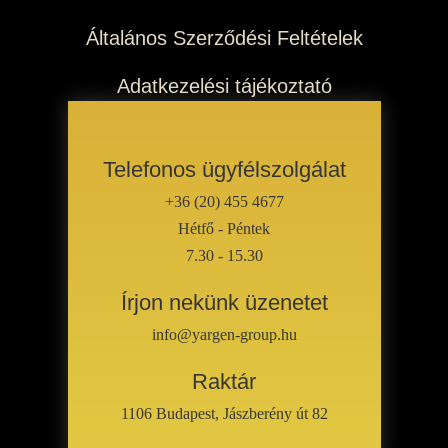
Általános Szerződési Feltételek
Adatkezelési tájékoztató
Telefonos ügyfélszolgálat
+36 (20) 455 4677
Hétfő - Péntek
7.30 - 15.30
Írjon nekünk üzenetet
info@yargen-group.hu
Raktár
1106 Budapest, Jászberény út 82