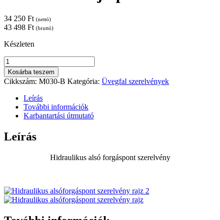
34 250
Ft
(nettó)
43 498
Ft
(bruttó)
Készleten
Hidraulikus
ajtópánt
Kosárba teszem
FEKETE
Cikkszám:
M030-B
Kategória:
Üvegfal szerelvények
mennyiség
Leírás
További információk
Karbantartási útmutató
Leírás
Hidraulikus alsó forgáspont szerelvény