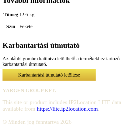
További információk
Tömeg
1.95 kg
Szín
Fekete
Karbantartási útmutató
Az alábbi gombra kattintva letölthető a termékekhez tartozó
karbantartási útmutató.
Karbantartási útmutató letöltése
YARGEN GROUP KFT.
This site or product includes IP2Location LITE data
available from
https://lite.ip2location.com
.
©
Minden jog fenntartva 2026