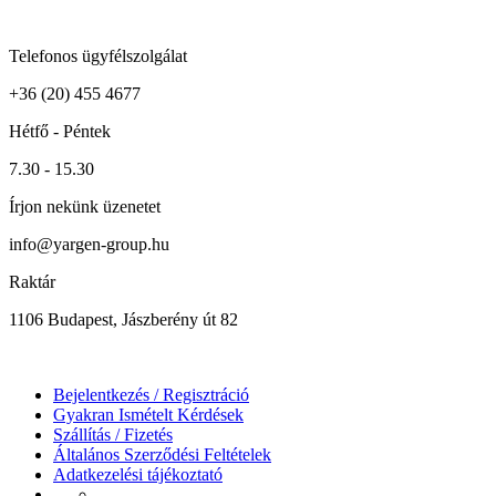
Telefonos ügyfélszolgálat
+36 (20) 455 4677
Hétfő - Péntek
7.30 - 15.30
Írjon nekünk üzenetet
info@yargen-group.hu
Raktár
1106 Budapest, Jászberény út 82
Bejelentkezés / Regisztráció
Gyakran Ismételt Kérdések
Szállítás / Fizetés
Általános Szerződési Feltételek
Adatkezelési tájékoztató