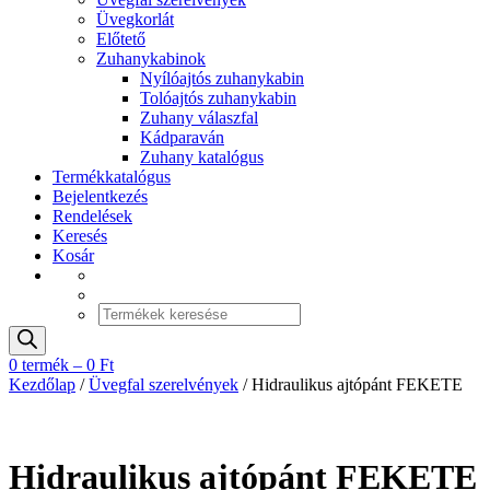
Üvegkorlát
Előtető
Zuhanykabinok
Nyílóajtós zuhanykabin
Tolóajtós zuhanykabin
Zuhany válaszfal
Kádparaván
Zuhany katalógus
Termékkatalógus
Bejelentkezés
Rendelések
Keresés
Kosár
Products
search
0 termék –
0
Ft
Kezdőlap
/
Üvegfal szerelvények
/ Hidraulikus ajtópánt FEKETE
Hidraulikus ajtópánt FEKETE