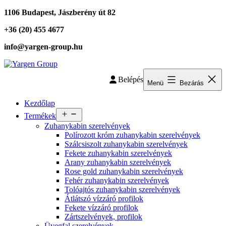
Ugrás
1106 Budapest, Jászberény út 82
a
+36 (20) 455 4677
tartalomhoz
info@yargen-group.hu
Yargen
Belépés
Group
Menü
Bezárás
Kezdőlap
Menü
Termékek
megnyitása
Zuhanykabin szerelvények
Polírozott króm zuhanykabin szerelvények
Szálcsiszolt zuhanykabin szerelvények
Fekete zuhanykabin szerelvények
Arany zuhanykabin szerelvények
Rose gold zuhanykabin szerelvények
Fehér zuhanykabin szerelvények
Tolóajtós zuhanykabin szerelvények
Átlátszó vízzáró profilok
Fekete vízzáró profilok
Zártszelvények, profilok
Üvegfal szerelvények