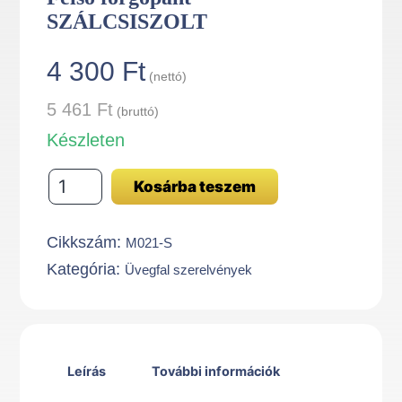
SZÁLCSISZOLT
4 300
Ft
(nettó)
5 461
Ft
(bruttó)
Készleten
Felső
Kosárba teszem
forgópánt
SZÁLCSISZOLT
Cikkszám:
M021-S
mennyiség
Kategória:
Üvegfal szerelvények
Leírás
További információk