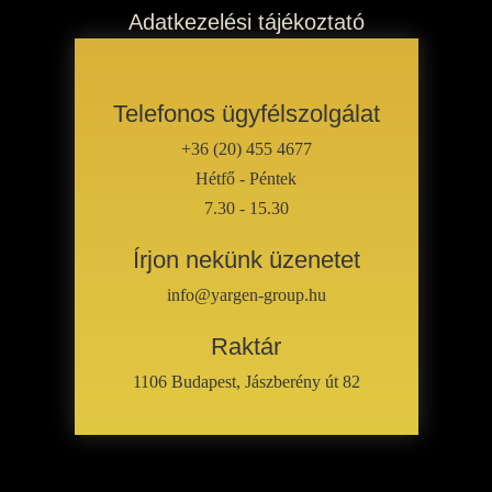
Adatkezelési tájékoztató
Telefonos ügyfélszolgálat
+36 (20) 455 4677
Hétfő - Péntek
7.30 - 15.30
Írjon nekünk üzenetet
info@yargen-group.hu
Raktár
1106 Budapest, Jászberény út 82