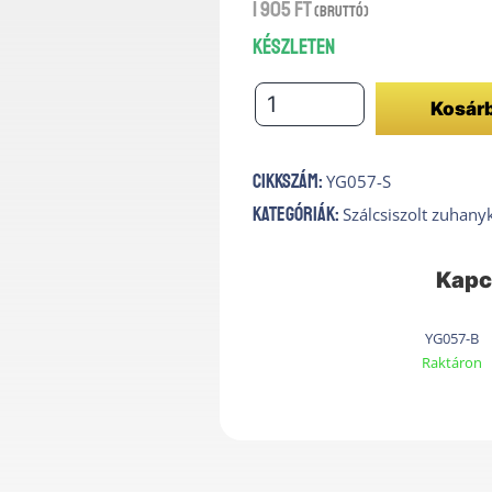
1 905
Ft
(bruttó)
Készleten
Fali
Kosár
indító
csőhöz
Cikkszám:
YG057-S
SZÁLCSISZOLT
Kategóriák:
Szálcsiszolt zuhany
mennyiség
Kapc
YG057-B
Raktáron