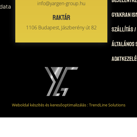
info@yargen-group.hu
 data
Gyakran Is
Raktár
1106 Budapest, Jászberény út 82
Szállítás /
Általános 
Adatkezelé
Weboldal készítés és keresőoptimalizálás :
TrendLine Solutions