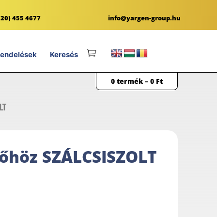
(20) 455 4677
info@yargen-group.hu
endelések
Keresés
0 termék –
0
Ft
LT
csőhöz SZÁLCSISZOLT