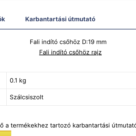
ók
Karbantartási útmutató
Fali indító csőhöz D:19 mm
0.1 kg
Szálcsiszolt
tő a termékekhez tartozó karbantartási útmutat