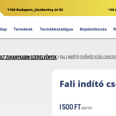
1106 Budapest, Jászberény út 82
+36 
őlap
Termékek
Termékkatalógus
Bejelentkezés
R
olt zuhanykabin szerelvények
/ Fali indító csőhöz SZÁLCSISZO
Fali indító 
1 500
Ft
(nettó)