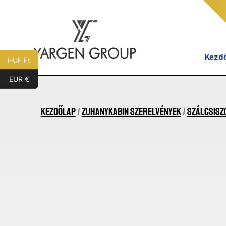
Ugrás
a
tartalomhoz
Kezd
HUF Ft
EUR €
Yargen
Group
Kezdőlap
/
Zuhanykabin szerelvények
/
Szálcsisz