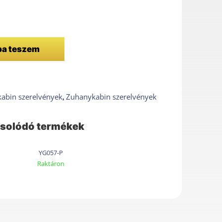
ba teszem
,
kabin szerelvények
Zuhanykabin szerelvények
solódó termékek
YG057-P
Raktáron