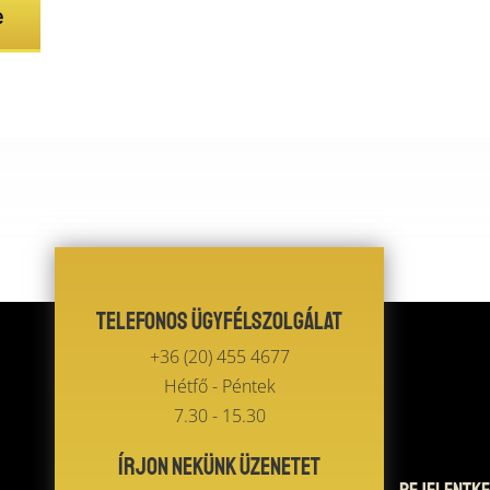
e
Telefonos ügyfélszolgálat
+36 (20) 455 4677
Hétfő - Péntek
7.30 - 15.30
Írjon nekünk üzenetet
Bejelentke