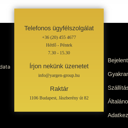
Telefonos ügyfélszolgálat
+36 (20) 455 4677
Hétfő - Péntek
7.30 - 15.30
Bejelen
Írjon nekünk üzenetet
 data
Gyakran
info@yargen-group.hu
Szállítá
Raktár
1106 Budapest, Jászberény út 82
Általán
Adatkez