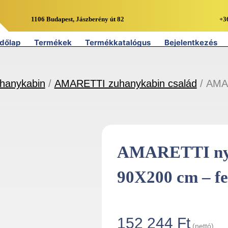
1106 Budapest, Jászberény út 82
+3
dőlap
Termékek
Termékkatalógus
Bejelentkezés
uhanykabin
/
AMARETTI zuhanykabin család
/ AMAR
AMARETTI nyíl
90X200 cm – fe
152 244
Ft
(nettó)