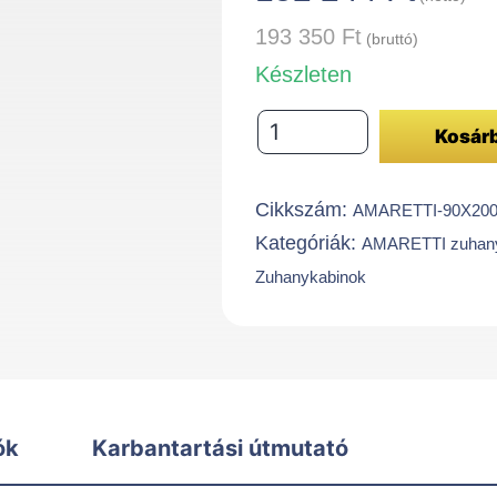
193 350
Ft
(bruttó)
Készleten
AMARETTI
Kosár
nyílóajtós
zuhanykabin
Cikkszám:
AMARETTI-90X200
-
Kategóriák:
AMARETTI zuhany
90X200
Zuhanykabinok
cm
-
fekete
mennyiség
ók
Karbantartási útmutató