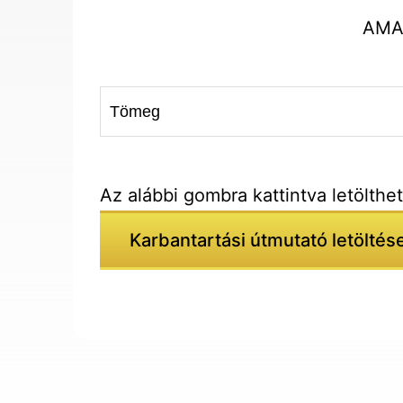
AMAR
Tömeg
Az alábbi gombra kattintva letölthe
Karbantartási útmutató letöltés