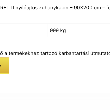
ETTI nyílóajtós zuhanykabin – 90X200 cm – f
999 kg
tő a termékekhez tartozó karbantartási útmutat
e