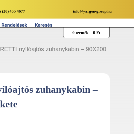
6 (20) 455 4677
info@yargen-group.hu
Rendelések
Keresés
0 termék –
0
Ft
ETTI nyílóajtós zuhanykabin – 90X200
óajtós zuhanykabin –
kete