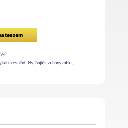
ba teszem
V-F
,
,
kabin család
Nyílóajtós zuhanykabin