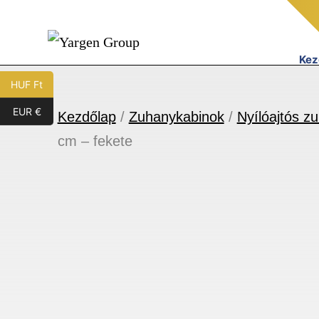
Ugrás
a
tartalomhoz
Kez
Yargen
HUF Ft
Group
EUR €
Kezdőlap
/
Zuhanykabinok
/
Nyílóajtós z
cm – fekete