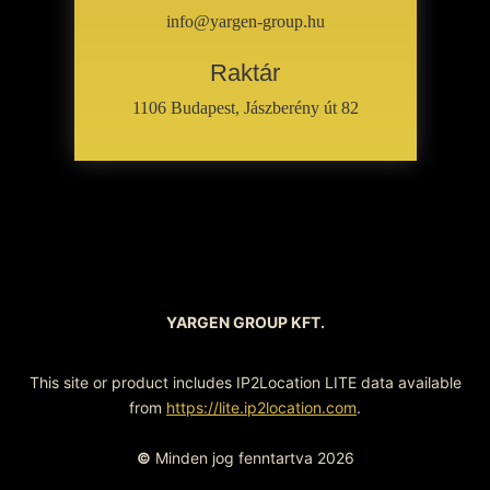
info@yargen-group.hu
Raktár
1106 Budapest, Jászberény út 82
YARGEN GROUP KFT.
This site or product includes IP2Location LITE data available
from
https://lite.ip2location.com
.
©
Minden jog fenntartva 2026