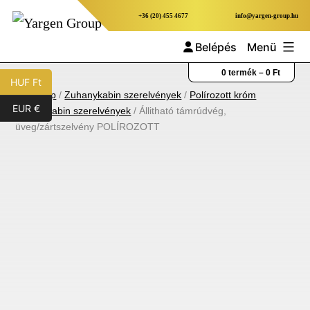
Ugrás
+36 (20) 455 4677
info@yargen-group.hu
a
Belépés
Menü
tartalomhoz
Yargen
0 termék –
0
Ft
HUF Ft
Group
Kezdőlap
/
Zuhanykabin szerelvények
/
Polírozott króm
EUR €
zuhanykabin szerelvények
/ Állitható támrúdvég,
üveg/zártszelvény POLÍROZOTT