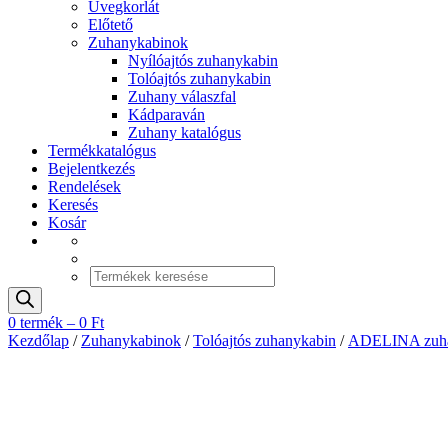
Üvegkorlát
Előtető
Zuhanykabinok
Nyílóajtós zuhanykabin
Tolóajtós zuhanykabin
Zuhany válaszfal
Kádparaván
Zuhany katalógus
Termékkatalógus
Bejelentkezés
Rendelések
Keresés
Kosár
Products
search
0 termék –
0
Ft
Kezdőlap
/
Zuhanykabinok
/
Tolóajtós zuhanykabin
/
ADELINA zuhan