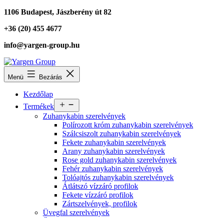
Ugrás
1106 Budapest, Jászberény út 82
a
+36 (20) 455 4677
tartalomhoz
info@yargen-group.hu
Yargen
Menü
Bezárás
Group
Kezdőlap
Menü
Termékek
megnyitása
Zuhanykabin szerelvények
Polírozott króm zuhanykabin szerelvények
Szálcsiszolt zuhanykabin szerelvények
Fekete zuhanykabin szerelvények
Arany zuhanykabin szerelvények
Rose gold zuhanykabin szerelvények
Fehér zuhanykabin szerelvények
Tolóajtós zuhanykabin szerelvények
Átlátszó vízzáró profilok
Fekete vízzáró profilok
Zártszelvények, profilok
Üvegfal szerelvények