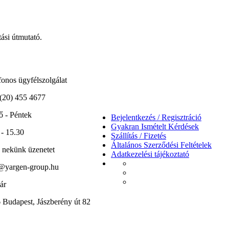
tási útmutató.
fonos ügyfélszolgálat
(20) 455 4677
ő - Péntek
Bejelentkezés / Regisztráció
Gyakran Ismételt Kérdések
 - 15.30
Szállítás / Fizetés
Általános Szerződési Feltételek
n nekünk üzenetet
Adatkezelési tájékoztató
@yargen-group.hu
ár
 Budapest, Jászberény út 82