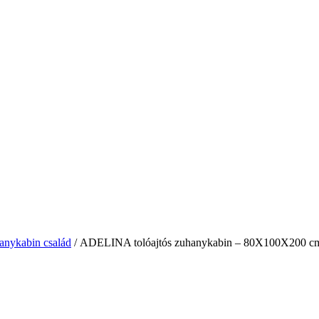
ykabin család
/ ADELINA tolóajtós zuhanykabin – 80X100X200 cm