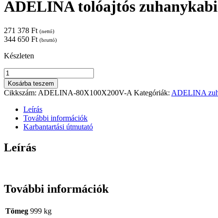
ADELINA tolóajtós zuhanykabi
271 378
Ft
(nettó)
344 650
Ft
(bruttó)
Készleten
ADELINA
tolóajtós
Kosárba teszem
zuhanykabin
Cikkszám:
ADELINA-80X100X200V-A
Kategóriák:
ADELINA zuha
-
80X100X200
Leírás
cm
További információk
-
Karbantartási útmutató
arany
mennyiség
Leírás
További információk
Tömeg
999 kg