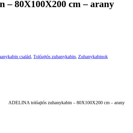
n – 80X100X200 cm – arany
nykabin család
,
Tolóajtós zuhanykabin
,
Zuhanykabinok
ADELINA tolóajtós zuhanykabin – 80X100X200 cm – arany