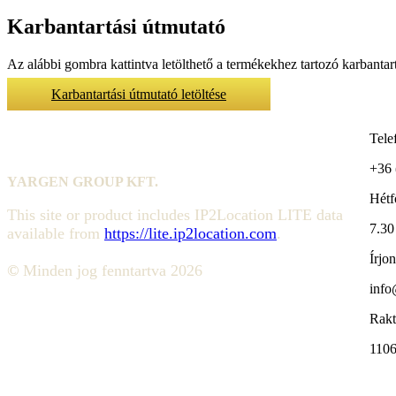
Karbantartási útmutató
Az alábbi gombra kattintva letölthető a termékekhez tartozó karbantar
Karbantartási útmutató letöltése
Tele
+36 
YARGEN GROUP KFT.
Hétf
This site or product includes IP2Location LITE data
7.30
available from
https://lite.ip2location.com
.
Írjo
©
Minden jog fenntartva 2026
info
Rakt
1106